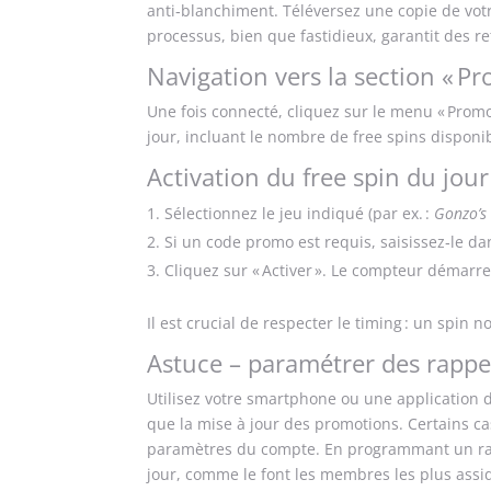
anti‑blanchiment. Téléversez une copie de votr
processus, bien que fastidieux, garantit des ret
Navigation vers la section « P
Une fois connecté, cliquez sur le menu « Promo
jour, incluant le nombre de free spins disponibl
Activation du free spin du jour
Sélectionnez le jeu indiqué (par ex. :
Gonzo’s
Si un code promo est requis, saisissez‑le d
Cliquez sur « Activer ». Le compteur démarre
Il est crucial de respecter le timing : un spin 
Astuce – paramétrer des rappe
Utilisez votre smartphone ou une application 
que la mise à jour des promotions. Certains ca
paramètres du compte. En programmant un rapp
jour, comme le font les membres les plus as