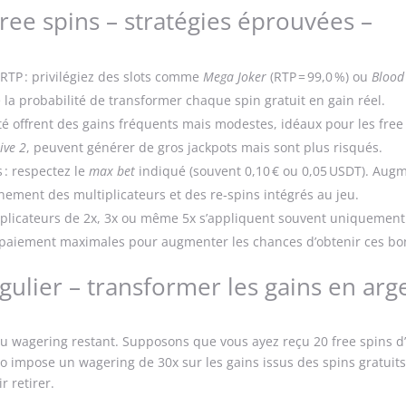
free spins – stratégies éprouvées –
 RTP : privilégiez des slots comme
Mega Joker
(RTP = 99,0 %) ou
Blood
la probabilité de transformer chaque spin gratuit en gain réel.
tilité offrent des gains fréquents mais modestes, idéaux pour les free
ive 2
, peuvent générer de gros jackpots mais sont plus risqués.
 : respectez le
max bet
indiqué (souvent 0,10 € ou 0,05 USDT). Aug
ement des multiplicateurs et des re‑spins intégrés au jeu.
ltiplicateurs de 2x, 3x ou même 5x s’appliquent souvent uniquement
de paiement maximales pour augmenter les chances d’obtenir ces bo
gulier – transformer les gains en arg
u wagering restant. Supposons que vous ayez reçu 20 free spins d
ino impose un wagering de 30x sur les gains issus des spins gratuit
r retirer.