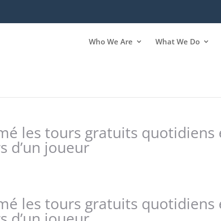
Who We Are
What We Do
é les tours gratuits quotidiens
rs d’un joueur
é les tours gratuits quotidiens
rs d’un joueur