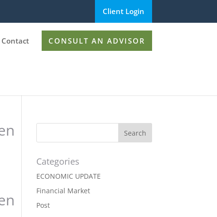
Client Login
Contact
CONSULT AN ADVISOR
 en
Categories
ECONOMIC UPDATE
Financial Market
 en
Post