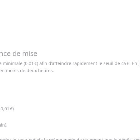
gence de mise
se minimale (0,01 €) afin d’atteindre rapidement le seuil de 45 €. En 
g en moins de deux heures.
0,01 €).
in).
mander le cash‑out via le même mode de paiement que le dépôt, c