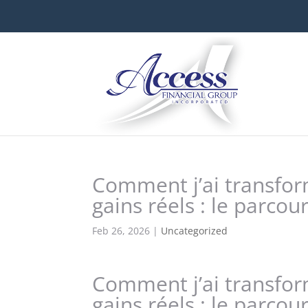
Comment j’ai transform
gains réels : le parcou
Feb 26, 2026
|
Uncategorized
Comment j’ai transform
gains réels : le parcou