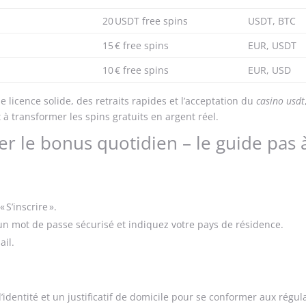
20 USDT free spins
USDT, BTC
15 € free spins
EUR, USDT
10 € free spins
EUR, USD
licence solide, des retraits rapides et l’acceptation du
casino usdt
 à transformer les spins gratuits en argent réel.
er le bonus quotidien – le guide pas 
 S’inscrire ».
 un mot de passe sécurisé et indiquez votre pays de résidence.
ail.
dentité et un justificatif de domicile pour se conformer aux régul