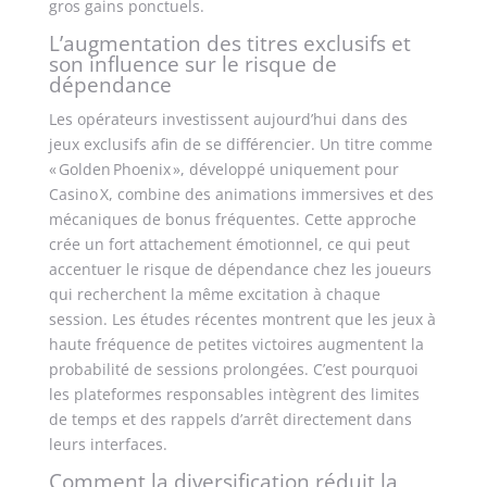
gros gains ponctuels.
L’augmentation des titres exclusifs et
son influence sur le risque de
dépendance
Les opérateurs investissent aujourd’hui dans des
jeux exclusifs afin de se différencier. Un titre comme
« Golden Phoenix », développé uniquement pour
Casino X, combine des animations immersives et des
mécaniques de bonus fréquentes. Cette approche
crée un fort attachement émotionnel, ce qui peut
accentuer le risque de dépendance chez les joueurs
qui recherchent la même excitation à chaque
session. Les études récentes montrent que les jeux à
haute fréquence de petites victoires augmentent la
probabilité de sessions prolongées. C’est pourquoi
les plateformes responsables intègrent des limites
de temps et des rappels d’arrêt directement dans
leurs interfaces.
Comment la diversification réduit la