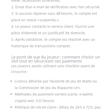
élevé, localisation différente).
Envoi d’un e‑mail de vérification avec lien sécurisé.
Si aucune réponse sous 48 heures, le compte est
placé en statut « suspendu ».
Le joueur contacte le service client, fournit une
pièce d’identité et un justificatif de domicile.
Après validation, le compte est réactivé avec un
historique de transactions complet.
Le point de vue du joueur : comment choisir un
slot tout en sécurisant ses paiements
Les joueurs avisés utilisent une checklist avant de
s’inscrire :
Licence délivrée par l’Autorité de jeu de Malte ou
la Commission de jeu du Royaume‑Uni.
Méthodes de paiement variées (carte, e‑wallet,
crypto) avec 3‑D Secure.
Politique de retrait claire : délais de 24 h à 72 h, pas