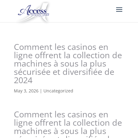
Comment les casinos en
ligne offrent la collection de
machines à sous la plus
sécurisée et diversifiée de
2024
May 3, 2026
|
Uncategorized
Comment les casinos en
ligne offrent la collection de
machines à sous la plus