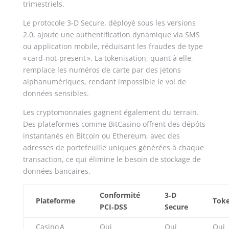
trimestriels.
Le protocole 3‑D Secure, déployé sous les versions
2.0, ajoute une authentification dynamique via SMS
ou application mobile, réduisant les fraudes de type
« card‑not‑present ». La tokenisation, quant à elle,
remplace les numéros de carte par des jetons
alphanumériques, rendant impossible le vol de
données sensibles.
Les cryptomonnaies gagnent également du terrain.
Des plateformes comme BitCasino offrent des dépôts
instantanés en Bitcoin ou Ethereum, avec des
adresses de portefeuille uniques générées à chaque
transaction, ce qui élimine le besoin de stockage de
données bancaires.
Conformité
3‑D
Plateforme
Toke
PCI‑DSS
Secure
Casino A
Oui
Oui
Oui