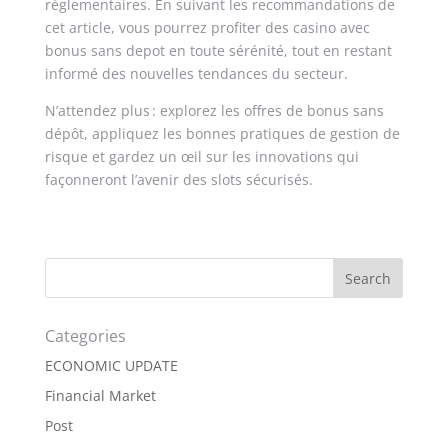
réglementaires. En suivant les recommandations de
cet article, vous pourrez profiter des casino avec
bonus sans depot en toute sérénité, tout en restant
informé des nouvelles tendances du secteur.
N’attendez plus : explorez les offres de bonus sans
dépôt, appliquez les bonnes pratiques de gestion de
risque et gardez un œil sur les innovations qui
façonneront l’avenir des slots sécurisés.
Categories
ECONOMIC UPDATE
Financial Market
Post