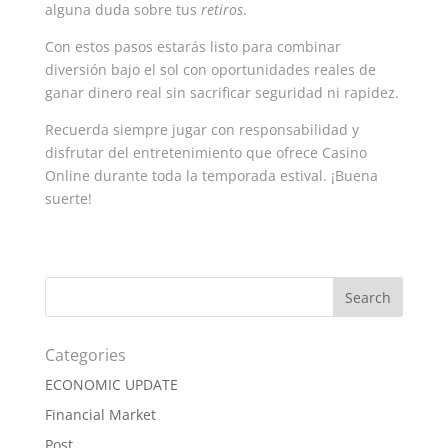
alguna duda sobre tus
retiros
.
Con estos pasos estarás listo para combinar
diversión bajo el sol con oportunidades reales de
ganar dinero real sin sacrificar seguridad ni rapidez.
Recuerda siempre jugar con responsabilidad y
disfrutar del entretenimiento que ofrece Casino
Online durante toda la temporada estival. ¡Buena
suerte!
Categories
ECONOMIC UPDATE
Financial Market
Post