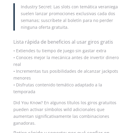
Industry Secret: Las slots con temática veraniega
suelen lanzar promociones exclusivas cada dos
semanas; suscríbete al boletín para no perder
ninguna oferta gratuita.
Lista rápida de beneficios al usar giros gratis
• Extiendes tu tiempo de juego sin gastar extra
• Conoces mejor la mecánica antes de invertir dinero
real
• Incrementas tus posibilidades de alcanzar jackpots
menores
• Disfrutas contenido temático adaptado a la
temporada
Did You Know? En algunos títulos los giros gratuitos
pueden activar símbolos wild adicionales que
aumentan significativamente las combinaciones
ganadoras.