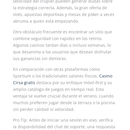
velocidad del crupier pueden generar dudas sobre
la estrategia correcta. Además, la gran oferta de
slots, apuestas deportivas y mesas de póker a veces
abruma a quien está empezando.
Otro obstáculo frecuente es encontrar un sitio que
combine seguridad con rapidez en los retiros.
Algunos casinos tardan días o incluso semanas, lo
que desanima a los usuarios que desean disfrutar
sus ganancias sin demoras.
En comparación con otras plataformas como
Sportium o los tradicionales salones físicos,
Casino
Cirsa gratis
destaca por su enfoque móvil‑first y su
amplio catálogo de juegos en tiempo real. Esta
ventaja se vuelve crucial durante el verano, cuando
muchos prefieren jugar desde la terraza o la piscina
sin perder calidad ni velocidad.
Pro Tip: Antes de iniciar una sesión en vivo, verifica
la disponibilidad del chat de soporte; una respuesta