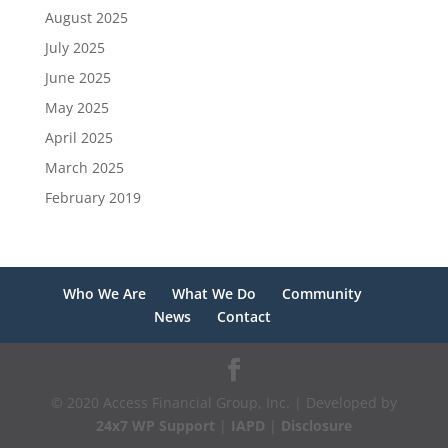
August 2025
July 2025
June 2025
May 2025
April 2025
March 2025
February 2019
Who We Are
What We Do
Community
News
Contact
© 2020 Access Financial Group, Inc. | Developed by
24x7 WP Support
|
IAPD
|
Disclosure