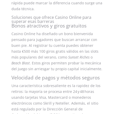
rápida puede marcar la diferencia cuando surge una
duda técnica.
Soluciones que ofrece Casino Online para
superar esas barreras
Bonos atractivos y giros gratuitos
Casino Online ha diseñado un bono bienvenida
pensado para jugadores que buscan arrancar con
buen pie. Al registrar tu cuenta puedes obtener
hasta €500 más 100 giros gratis válidos en las slots
más populares del verano, como
Sunset Riches
o
Beach Blast
. Estos giros permiten probar la mecánica
del juego sin arriesgar tu propio capital inicialmente.
Velocidad de pagos y métodos seguros
Una característica sobresaliente es la rapidez de los
retiros: la mayoría se procesa entre 24 y 48 horas
usando tarjetas Visa, Mastercard o monederos
electrónicos como Skrill y Neteller. Además, el sitio
está regulado por la Dirección General de