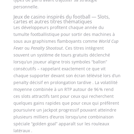
personnelle.
Jeux de casino inspirés du football — Slots,
cartes et autres titres thématiques
Les développeurs profitent chaque année du
tumulte footballistique pour sortir des machines à
sous aux graphismes flamboyants comme
World Cup
Fever
ou
Penalty Shootout
. Ces titres intègrent
souvent un système de tours gratuits déclenché
lorsqu’un joueur aligne trois symboles “ballon”
consécutifs – rappelant exactement ce que vit
chaque supporter devant son écran télévisé lors d’un
penalty décisif en prolongation tardive . La volatilité
moyenne combinée à un RTP autour de 96 % rend
ces slots attractifs tant pour ceux qui recherchent
quelques gains rapides que pour ceux qui préfèrent
poursuivre un jackpot progressif pouvant atteindre
plusieurs milliers d’euros lorsqu’une combinaison
spéciale “golden goal” apparaît sur les rouleaux
latéraux .