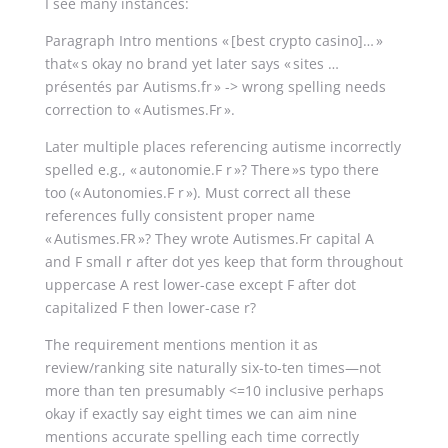
I see many instances:
Paragraph Intro mentions « [best crypto casino]… »
that« s okay no brand yet later says « sites …
présentés par Autisms.fr » -> wrong spelling needs
correction to « Autismes.Fr ».
Later multiple places referencing autisme incorrectly
spelled e.g., « autonomie.F r »? There »s typo there
too (« Auto­nomies.F r »). Must correct all these
references fully consistent proper name
« Autismes.FR »? They wrote Autismes.Fr capital A
and F small r after dot yes keep that form throughout
uppercase A rest lower-case except F after dot
capitalized F then lower-case r?
The requirement mentions mention it as
review/ranking site naturally six-to-ten times—not
more than ten presumably <=10 inclusive perhaps
okay if exactly say eight times we can aim nine
mentions accurate spelling each time correctly