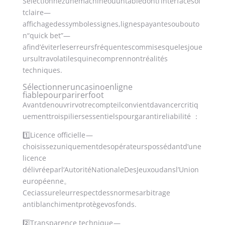
Sélectionnezunemachineouuntabledontl’interfacesoi
tclaire—
affichagedessymbolessignes,lignespayantesoubouto
n“quick bet”—
afind’éviterleserreursfréquentescommisesquelesjoue
ursultra­volatilesquinecomprenno­ntréalités
techniques.
Sélectionneruncasinoenligne
fiablepourparirerfoot
Avantdenouvrirvotrecompteilconvientdavancercritiq
uementtroispiliersessentielspourgaranti­reliabilité ：
1️⃣Licence officielle —
choisissezuniquementdesopérateurspossédantd’une
licence
délivréeparl‘AutoritéNationaleDesJeuxoudansl’Union
européenne。
Ceciassureleurrespectdessnormesarbitrage
antiblanchimentprotègevosfonds​.
2️⃣Transparence technique —