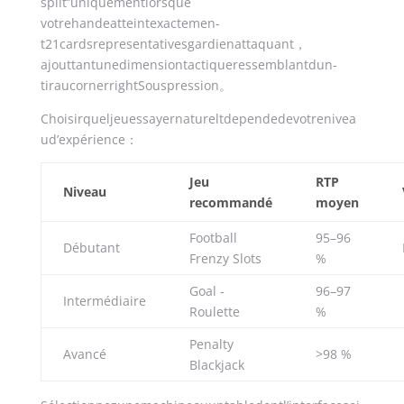
split’’uniquementlorsque
votrehandeatteintexactemen­
t21cardsrepresentativesgardien­attaquant，
ajouttantunedimensiontactiqueressemblantdun­
tiraucornerrightSouspression。
Choisirqueljeuessayernatureltdependedevotrenivea
u­d’expérience⁠：
Jeu
RTP
Niveau
recommandé
moyen
Football
95–96
Débutant
Frenzy Slots
%
Goal ‑
96–97
Intermédiaire
Roulette
%
Penalty
Avancé
>98 %
Blackjack