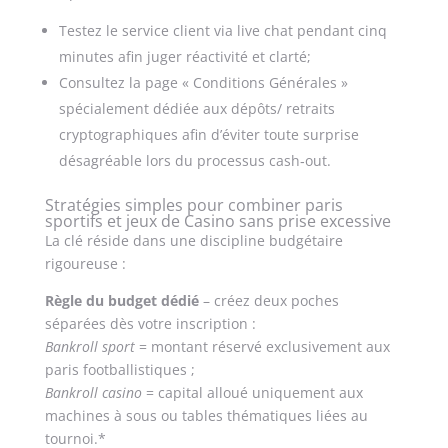
Testez le service client via live chat pendant cinq
minutes afin juger réactivité et clarté;
Consultez la page « Conditions Générales »
spécialement dédiée aux dépôts/ retraits
cryptographiques afin d’éviter toute surprise
désagréable lors du processus cash‑out.
Stratégies simples pour combiner paris
sportifs et jeux de Casino sans prise excessive
La clé réside dans une discipline budgétaire
rigoureuse :
Règle du budget dédié
– créez deux poches
séparées dès votre inscription :
Bankroll sport
= montant réservé exclusivement aux
paris footballistiques ;
Bankroll casino
= capital alloué uniquement aux
machines à sous ou tables thématiques liées au
tournoi.*