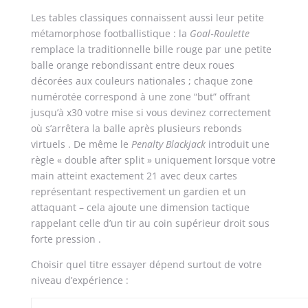
Les tables classiques connaissent aussi leur petite
métamorphose footballistique : la
Goal‑Roulette
remplace la traditionnelle bille rouge par une petite
balle orange rebondissant entre deux roues
décorées aux couleurs nationales ; chaque zone
numérotée correspond à une zone “but” offrant
jusqu’à x30 votre mise si vous devinez correctement
où s’arrêtera la balle après plusieurs rebonds
virtuels . De même le
Penalty Blackjack
introduit une
règle « double after split » uniquement lorsque votre
main atteint exactement 21 avec deux cartes
représentant respectivement un gardien et un
attaquant – cela ajoute une dimension tactique
rappelant celle d’un tir au coin supérieur droit sous
forte pression .
Choisir quel titre essayer dépend surtout de votre
niveau d’expérience :