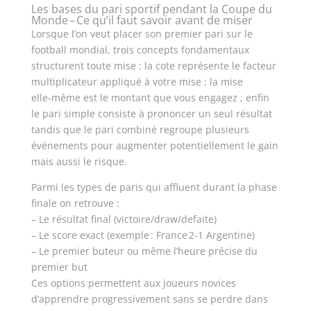
Les bases du pari sportif pendant la Coupe du
Monde – Ce qu’il faut savoir avant de miser
Lorsque l’on veut placer son premier pari sur le
football mondial, trois concepts fondamentaux
structurent toute mise : la cote représente le facteur
multiplicateur appliqué à votre mise ; la mise
elle‑même est le montant que vous engagez ; enfin
le pari simple consiste à prononcer un seul résultat
tandis que le pari combiné regroupe plusieurs
événements pour augmenter potentiellement le gain
mais aussi le risque.
Parmi les types de paris qui affluent durant la phase
finale on retrouve :
– Le résultat final (victoire/draw/defaite)
– Le score exact (exemple : France 2‑1 Argentine)
– Le premier buteur ou même l’heure précise du
premier but
Ces options permettent aux joueurs novices
d’apprendre progressivement sans se perdre dans