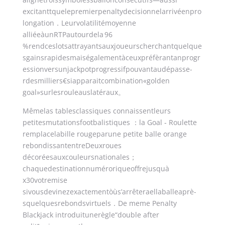
excitanttquelepremierpenaltydecisionnelarrivéenpro
longation．Leurvolatilitémoyenne
alliéeàunRTPautourdela 96
%rendceslotsattrayantsauxjoueurscherchantquelque
sgainsrapidesmaiségalementàceuxpréfèrantanprogr
essionversunjackpotprogressifpouvantaudépasse­
rdesmilliers€siapparaitcombination«golden
goal»surlesrouleauslatéraux。
Mêmelas tablesclassiques connaissentleurs
petitesmutationsfootbalistiques ：la Goal ‑ Roulette
remplacelabille rougeparune petite balle orange
rebondissantentreDeuxroues
décoréesauxcouleursnationales；
chaquedestinationnuméroriqueoffrejusquà
x30votremise
sivousdevinezexactementòùs’arrêteraellaballeaprè­
squelquesrebondsvirtuels．De meme Penalty
Blackjack introduitunerègle“double after