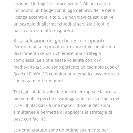
sezione “Dettagli” o “Informazioni”. Alcuni casinò
includono un badge con il logo del provider e della
licenza accanto al titolo. Se non trovi questi dati, è
un segnale di allarme: chiedi al servizio clienti o
passa a un sito più trasparente.
3. La selezione dei giochi per principianti
Per un neofita la priorità è trovare titoli che offrano
divertimento senza richiedere una strategia
complessa. Le slot a bassa volatilità con RTP
medio‑alto (≥ 96 %) sono perfette: ad esempio
Book of
Dead
di Play’n GO combina una tematica avventurosa
con pagamenti frequenti.
Tra i giochi da tavolo, la roulette europea è la scelta
più semplice perché il vantaggio della casa è solo del
2,7 %. Il blackjack a una mano riduce le decisioni
simultanee e permette di applicare la strategia di
base con facilità.
Le demo gratuite sono un ottimo strumento per