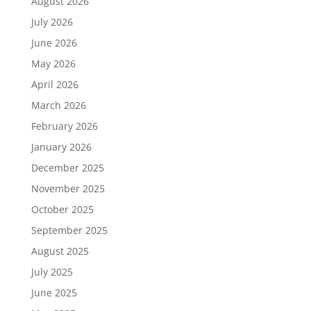
August 2026
July 2026
June 2026
May 2026
April 2026
March 2026
February 2026
January 2026
December 2025
November 2025
October 2025
September 2025
August 2025
July 2025
June 2025