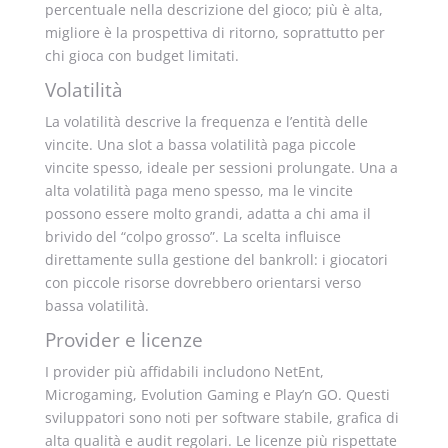
percentuale nella descrizione del gioco; più è alta,
migliore è la prospettiva di ritorno, soprattutto per
chi gioca con budget limitati.
Volatilità
La volatilità descrive la frequenza e l’entità delle
vincite. Una slot a bassa volatilità paga piccole
vincite spesso, ideale per sessioni prolungate. Una a
alta volatilità paga meno spesso, ma le vincite
possono essere molto grandi, adatta a chi ama il
brivido del “colpo grosso”. La scelta influisce
direttamente sulla gestione del bankroll: i giocatori
con piccole risorse dovrebbero orientarsi verso
bassa volatilità.
Provider e licenze
I provider più affidabili includono NetEnt,
Microgaming, Evolution Gaming e Play’n GO. Questi
sviluppatori sono noti per software stabile, grafica di
alta qualità e audit regolari. Le licenze più rispettate