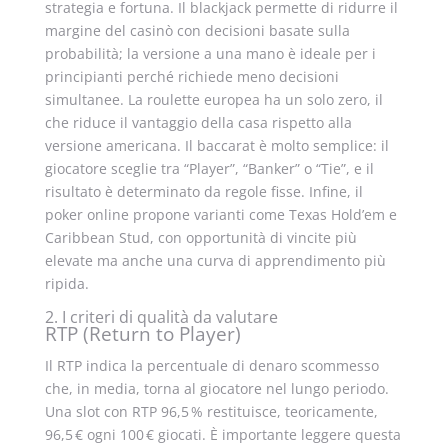
strategia e fortuna. Il blackjack permette di ridurre il
margine del casinò con decisioni basate sulla
probabilità; la versione a una mano è ideale per i
principianti perché richiede meno decisioni
simultanee. La roulette europea ha un solo zero, il
che riduce il vantaggio della casa rispetto alla
versione americana. Il baccarat è molto semplice: il
giocatore sceglie tra “Player”, “Banker” o “Tie”, e il
risultato è determinato da regole fisse. Infine, il
poker online propone varianti come Texas Hold’em e
Caribbean Stud, con opportunità di vincite più
elevate ma anche una curva di apprendimento più
ripida.
2. I criteri di qualità da valutare
RTP (Return to Player)
Il RTP indica la percentuale di denaro scommesso
che, in media, torna al giocatore nel lungo periodo.
Una slot con RTP 96,5 % restituisce, teoricamente,
96,5 € ogni 100 € giocati. È importante leggere questa