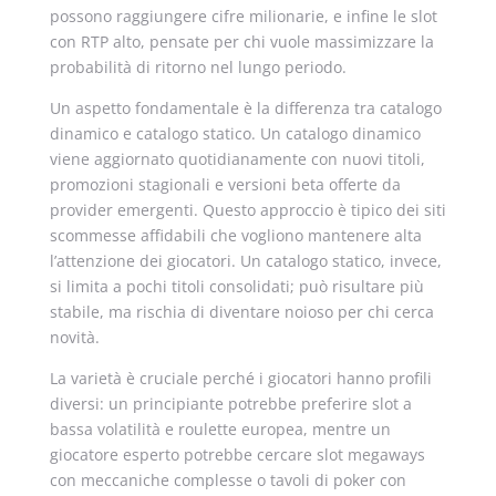
possono raggiungere cifre milionarie, e infine le slot
con RTP alto, pensate per chi vuole massimizzare la
probabilità di ritorno nel lungo periodo.
Un aspetto fondamentale è la differenza tra catalogo
dinamico e catalogo statico. Un catalogo dinamico
viene aggiornato quotidianamente con nuovi titoli,
promozioni stagionali e versioni beta offerte da
provider emergenti. Questo approccio è tipico dei siti
scommesse affidabili che vogliono mantenere alta
l’attenzione dei giocatori. Un catalogo statico, invece,
si limita a pochi titoli consolidati; può risultare più
stabile, ma rischia di diventare noioso per chi cerca
novità.
La varietà è cruciale perché i giocatori hanno profili
diversi: un principiante potrebbe preferire slot a
bassa volatilità e roulette europea, mentre un
giocatore esperto potrebbe cercare slot megaways
con meccaniche complesse o tavoli di poker con