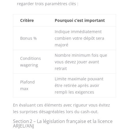
regarder trois paramètres clés :
Critère
Pourquoi c’est important
Indique immédiatement
Bonus %
combien votre dépôt sera
majoré
Nombre minimum fois que
Conditions
vous devez jouer avant
wagering
retrait
Limite maximale pouvant
Plafond
être retirée après avoir
max
rempli les exigences
En évaluant ces éléments avec rigueur vous évitez
les surprises désagréables lors du cash‑out.
Section 2 – La législation française et la licence
ARJEL/ANJ