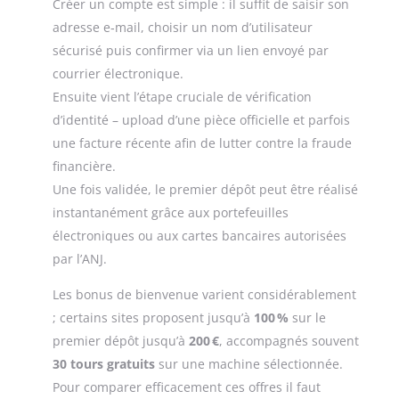
Créer un compte est simple : il suffit de saisir son
adresse e‑mail, choisir un nom d’utilisateur
sécurisé puis confirmer via un lien envoyé par
courrier électronique.
Ensuite vient l’étape cruciale de vérification
d’identité – upload d’une pièce officielle et parfois
une facture récente afin de lutter contre la fraude
financière.
Une fois validée, le premier dépôt peut être réalisé
instantanément grâce aux portefeuilles
électroniques ou aux cartes bancaires autorisées
par l’ANJ.
Les bonus de bienvenue varient considérablement
; certains sites proposent jusqu’à
100 %
sur le
premier dépôt jusqu’à
200 €
, accompagnés souvent
30 tours gratuits
sur une machine sélectionnée.
Pour comparer efficacement ces offres il faut