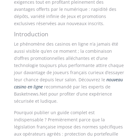
exigences tout en profitant pleinement des
avantages offerts par le numérique : rapidité des
dépôts, variété infinie de jeux et promotions
exclusives réservées aux nouveaux inscrits.
Introduction
Le phénomène des casinos en ligne n’a jamais été
aussi visible qu’en ce moment ; la combinaison
d’offres promotionnelles alléchantes et d’une
technologie toujours plus performante attire chaque
jour davantage de joueurs français curieux d’essayer
leur chance depuis leur salon. Découvrez le
nouveau
casino en ligne
recommandé par les experts de
Basketnews.Net pour profiter d’une expérience
sécurisée et ludique.
Pourquoi publier un guide complet est
indispensable ? Premièrement parce que la
législation française impose des normes spécifiques
aux opérateurs agréés : protection du portefeuille