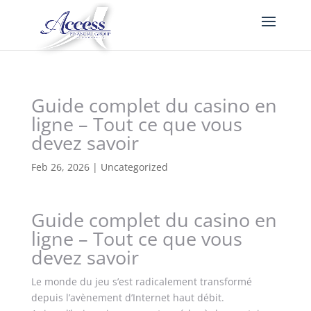
Guide complet du casino en
ligne – Tout ce que vous
devez savoir
Feb 26, 2026
|
Uncategorized
Guide complet du casino en
ligne – Tout ce que vous
devez savoir
Le monde du jeu s’est radicalement transformé
depuis l’avènement d’Internet haut débit.