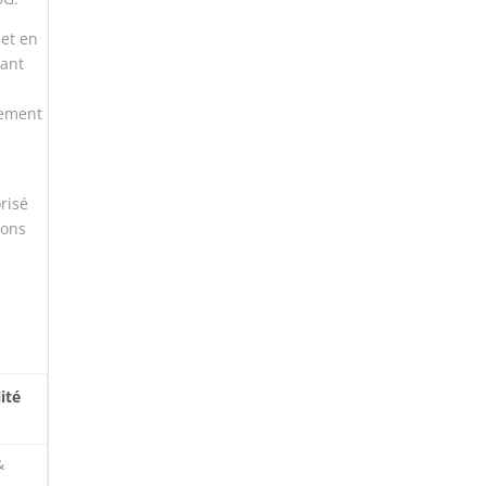
jet en
vant
gement
risé
ions
u
ité
&