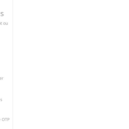
és
ôt ou
er
es
n
e OTP