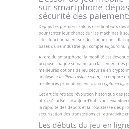
sur smartphone dépass
sécurité des paiement
Depuis les premiers salons d’ordinateurs des 
pour tenter leur chance sur les machines à sou
sites fonctionnaient sur des connexions dial‑u
bases d’une industrie qui compte aujourd’hui 
À l’ère du smartphone, la mobilité est devenue 
propose chaque semaine un classement des pla
meilleures options de jeu sécurisé en crypto‑
analyse le
meilleur casino crypto
, le compare d
meilleures promotions en
casino crypto en ligne
Cet article retrace l’évolution historique des 
ultra‑sécurisées d’aujourd’hui. Nous examiner
la rapidité des dépôts et la robustesse des pr
sécurisation des transactions et l’attractivité
Les débuts du jeu en lign