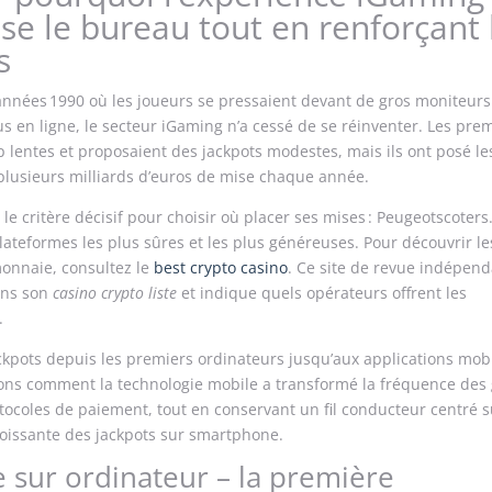
e le bureau tout en renforçant 
s
années 1990 où les joueurs se pressaient devant de gros moniteur
s en ligne, le secteur iGaming n’a cessé de se réinventer. Les pre
p lentes et proposaient des jackpots modestes, mais ils ont posé le
plusieurs milliards d’euros de mise chaque année.
le critère décisif pour choisir où placer ses mises : Peugeotscoters
teformes les plus sûres et les plus généreuses. Pour découvrir le
monnaie, consultez le
best crypto casino
. Ce site de revue indépen
ans son
casino crypto liste
et indique quels opérateurs offrent les
.
jackpots depuis les premiers ordinateurs jusqu’aux applications mob
ons comment la technologie mobile a transformé la fréquence des 
otocoles de paiement, tout en conservant un fil conducteur centré s
 croissante des jackpots sur smartphone.
e sur ordinateur – la première