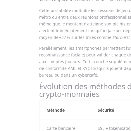
Cette portabilité multiplie les sessions de je
métro ou entre deux réunions professionnelles,
même que le montant n’atteigne son pic histor
alertent immédiatement lorsqu’un jackpot dépa
moyen de +27 % sur les titres comme
Starburst
Parallèlement, les smartphones permettent l’ut
reconnaissance faciale) pour valider chaque dé
aux comptes joueurs. Cette couche supplémenta
de conformité AML et KYC lorsqu’ils jouent de
bureau ou dans un cybercafé.
Évolution des méthodes d
crypto‑monnaies
Méthode
Sécurité
Carte bancaire
SSL + tokenisati