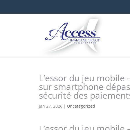
L’essor du jeu mobile 
sur smartphone dépass
sécurité des paiement
Jan 27, 2026
|
Uncategorized
L’essor du jeu mobile 