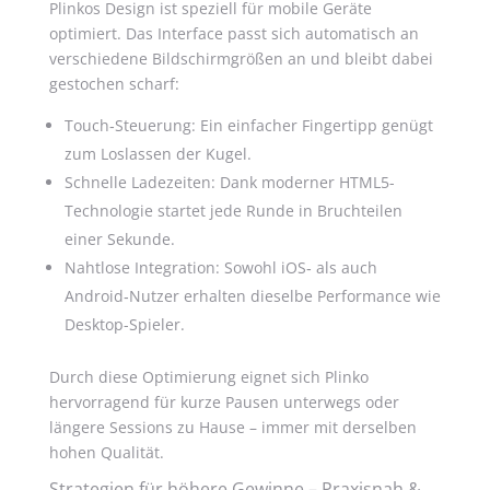
Plinkos Design ist speziell für mobile Geräte
optimiert. Das Interface passt sich automatisch an
verschiedene Bildschirmgrößen an und bleibt dabei
gestochen scharf:
Touch‑Steuerung: Ein einfacher Fingertipp genügt
zum Loslassen der Kugel.
Schnelle Ladezeiten: Dank moderner HTML5-
Technologie startet jede Runde in Bruchteilen
einer Sekunde.
Nahtlose Integration: Sowohl iOS‑ als auch
Android‑Nutzer erhalten dieselbe Performance wie
Desktop-Spieler.
Durch diese Optimierung eignet sich Plinko
hervorragend für kurze Pausen unterwegs oder
längere Sessions zu Hause – immer mit derselben
hohen Qualität.
Strategien für höhere Gewinne – Praxisnah &