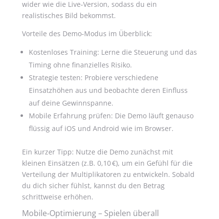
wider wie die Live‑Version, sodass du ein
realistisches Bild bekommst.
Vorteile des Demo‑Modus im Überblick:
Kostenloses Training: Lerne die Steuerung und das
Timing ohne finanzielles Risiko.
Strategie testen: Probiere verschiedene
Einsatzhöhen aus und beobachte deren Einfluss
auf deine Gewinnspanne.
Mobile Erfahrung prüfen: Die Demo läuft genauso
flüssig auf iOS und Android wie im Browser.
Ein kurzer Tipp: Nutze die Demo zunächst mit
kleinen Einsätzen (z.B. 0,10 €), um ein Gefühl für die
Verteilung der Multiplikatoren zu entwickeln. Sobald
du dich sicher fühlst, kannst du den Betrag
schrittweise erhöhen.
Mobile‑Optimierung – Spielen überall