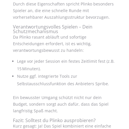
Durch diese Eigenschaften spricht Plinko besonders
Spieler an, die eine schnelle Runde mit
vorhersehbarer Auszahlungsstruktur bevorzugen.
Verantwortungsvolles Spielen – Dein
Schutzmechanismus
Da Plinko rasant abläuft und sofortige
Entscheidungen erfordert, ist es wichtig,
verantwortungsbewusst zu handeln:
Lege vor jeder Session ein festes Zeitlimit fest (z.B.
15 Minuten).
Nutze ggf. integrierte Tools zur
Selbstausschlussfunktion des Anbieters Spribe.
Ein bewusster Umgang schützt nicht nur dein
Budget, sondern sorgt auch dafür, dass das Spiel
langfristig Spaß macht.
Fazit: Solltest du Plinko ausprobieren?
Kurz gesagt: Ja! Das Spiel kombiniert eine einfache