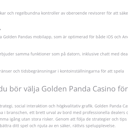
ekar och regelbundna kontroller av oberoende revisorer för att säke
?
r via Golden Pandas mobilapp, som är optimerad för både iOS och An
h erbjuder samma funktioner som på datorn, inklusive chatt med dea
gränser och tidsbegränsningar i kontoinställningarna för att spela
du bör välja Golden Panda Casino fö
rategi, social interaktion och högkvalitativ grafik. Golden Panda Ca
a i branschen, ett brett urval av bord med professionella dealers 
mma igång utan stora risker. Genom att följa de strategier och tip
ttra ditt spel och njuta av en säker, rättvis spelupplevelse.