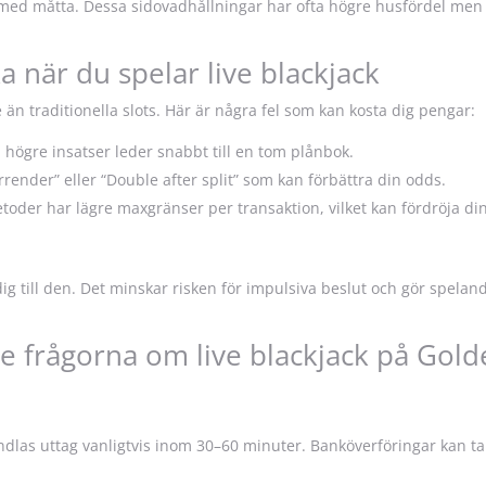
 med måtta. Dessa sidovadhållningar har ofta högre husfördel men
a när du spelar live blackjack
e än traditionella slots. Här är några fel som kan kosta dig pengar:
d högre insatser leder snabbt till en tom plånbok.
rrender” eller “Double after split” som kan förbättra din odds.
toder har lägre maxgränser per transaktion, vilket kan fördröja di
ig till den. Det minskar risken för impulsiva beslut och gör spelan
te frågorna om live blackjack på Gol
andlas uttag vanligtvis inom 30–60 minuter. Banköverföringar kan ta