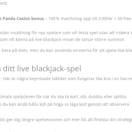
nord.
n Panda Casino bonus
– 100 % matchning upp till 2 000 kr + 50 free
an insättning för nya spelare som vill testa spel utan att riskera
som vill känna på live‑blackjack innan de satsar större summor.
 bara på slots, men du kan använda vinsterna för att spela live‑bla
 ditt live blackjack‑spel
. Här är några beprövade taktiker som fungerar lika bra i en live‑m
ala spelplanen för när du ska ta kort, stå, dubbla eller splitta.
n du kan ändå hålla koll på höga vs låga kort genom att observera
s ger dig längre spelsessioner och mer tid att finslipa din strategi