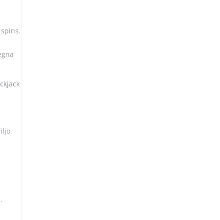
 spins.
 egna
ckjack
iljö
.