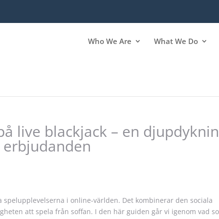
Who We Are
What We Do
på live blackjack – en djupdyknin
 erbjudanden
ra spelupplevelserna i online‑världen. Det kombinerar den sociala
gheten att spela från soffan. I den här guiden går vi igenom vad s