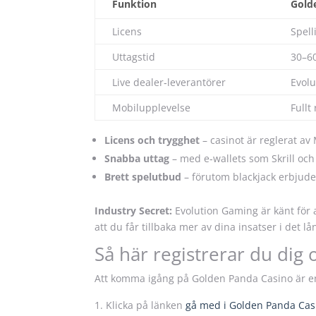
Funktion
Gold
Licens
Spell
Uttagstid
30–60
Live dealer‑leverantörer
Evolu
Mobilupplevelse
Fullt
Licens och trygghet
– casinot är reglerat av
Snabba uttag
– med e‑wallets som Skrill och
Brett spelutbud
– förutom blackjack erbjuder
Industry Secret:
Evolution Gaming är känt för a
att du får tillbaka mer av dina insatser i det l
Så här registrerar du dig
Att komma igång på Golden Panda Casino är enk
Klicka på länken
gå med i Golden Panda Cas