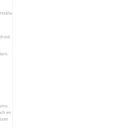
rställa
droid.
lern.
r
sino
och en
s som