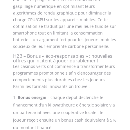
gaspillage numérique en optimisant leurs
algorithmes de rendu graphique pour diminuer la
charge CPU/GPU sur les appareils mobiles. Cette
optimisation se traduit par une meilleure fluidité sur
smartphone tout en limitant la consommation
batterie – un argument fort pour les joueurs mobiles
soucieux de leur empreinte carbone personnelle.
H2 3 – Bonus « éco‑responsables » : nouvelles
offres qui incitent à jouer durablement
Les casinos verts ont commencé à transformer leurs
programmes promotionnels afin d’encourager des
comportements plus durables chez les joueurs.
Parmi les formats innovants on trouve :
Bonus énergie
– chaque dépôt déclenche le
financement d’un kilowattheure d’énergie solaire via
un partenariat avec une coopérative locale ; le
joueur reçoit ensuite un bonus cash équivalent à 5 %
du montant financé.