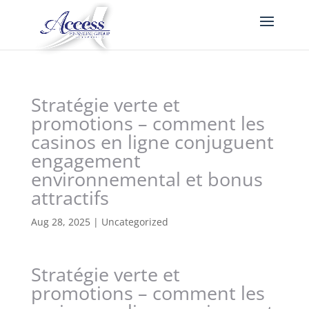
Stratégie verte et
promotions – comment les
casinos en ligne conjuguent
engagement
environnemental et bonus
attractifs
Aug 28, 2025
|
Uncategorized
Stratégie verte et
promotions – comment les