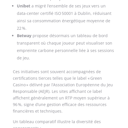
Unibet
a migré l’ensemble de ses jeux vers un
data‑center certifié ISO 50001 à Dublin, réduisant
ainsi sa consommation énergétique moyenne de
22 %.
Betway
propose désormais un tableau de bord
transparent où chaque joueur peut visualiser son
empreinte carbone personnelle liée à ses sessions
de jeu.
Ces initiatives sont souvent accompagnées de
certifications tierces telles que le label « Green
Casino » délivré par l’Association Européenne du Jeu
Responsable (AEJR). Les sites affichant ce label
affichent généralement un RTP moyen supérieur à
96 %, signe d’une gestion efficace des ressources
financières et techniques.
Un tableau comparatif illustre la diversité des