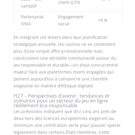
client (LTV)
caritatif
Partenariat
Engagement
+9 %
ONG
social
En intégrant ces leviers dans leur planification
stratégique annuelle, les casinos ne se contentent
plus d’une simple offre promotionnelle mais
construisent une véritable communauté autour du
jeu responsable et durable—un atout concurrentiel
majeur face aux plateformes moins engagées qui
peinent aujourd’hui à convaincre une clientèle
exigeante en matière d’éthique digitale.
H2 7 – Perspectives d’avenir : tendances et
scénarios pour un secteur du jeu en ligne
réellement éco‑responsable
Les prévisions indiquent que d’ici cinq ans près de
deux tiers des licences européennes exigeront au
minimum une certification verte pour pouvoir opérer
légalement dans certains États membres. Cette