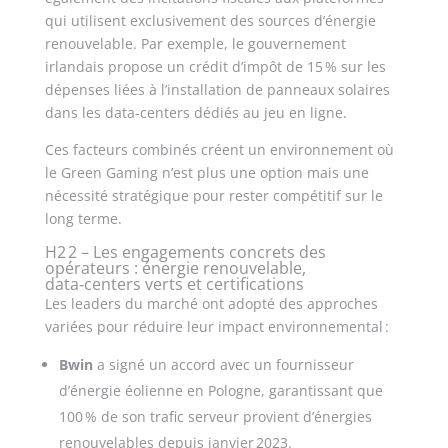
qui utilisent exclusivement des sources d’énergie
renouvelable. Par exemple, le gouvernement
irlandais propose un crédit d’impôt de 15 % sur les
dépenses liées à l’installation de panneaux solaires
dans les data‑centers dédiés au jeu en ligne.
Ces facteurs combinés créent un environnement où
le Green Gaming n’est plus une option mais une
nécessité stratégique pour rester compétitif sur le
long terme.
H2 2 – Les engagements concrets des
opérateurs : énergie renouvelable,
data‑centers verts et certifications
Les leaders du marché ont adopté des approches
variées pour réduire leur impact environnemental :
Bwin
a signé un accord avec un fournisseur
d’énergie éolienne en Pologne, garantissant que
100 % de son trafic serveur provient d’énergies
renouvelables depuis janvier 2023.