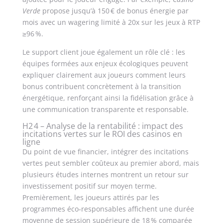
Verde
propose jusqu’à 150 € de bonus énergie par
mois avec un wagering limité à 20x sur les jeux à RTP
≥96 %.
Le support client joue également un rôle clé : les
équipes formées aux enjeux écologiques peuvent
expliquer clairement aux joueurs comment leurs
bonus contribuent concrètement à la transition
énergétique, renforçant ainsi la fidélisation grâce à
une communication transparente et responsable.
H2 4 – Analyse de la rentabilité : impact des
incitations vertes sur le ROI des casinos en
ligne
Du point de vue financier, intégrer des incitations
vertes peut sembler coûteux au premier abord, mais
plusieurs études internes montrent un retour sur
investissement positif sur moyen terme.
Premièrement, les joueurs attirés par les
programmes éco‑responsables affichent une durée
moyenne de session supérieure de 18 % comparée