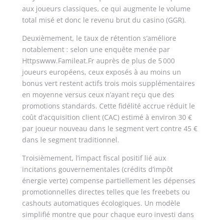
aux joueurs classiques, ce qui augmente le volume
total misé et donc le revenu brut du casino (GGR).
Deuxièmement, le taux de rétention s’améliore
notablement : selon une enquête menée par
Httpswww.Famileat.Fr auprès de plus de 5 000
joueurs européens, ceux exposés à au moins un
bonus vert restent actifs trois mois supplémentaires
en moyenne versus ceux n’ayant reçu que des
promotions standards. Cette fidélité accrue réduit le
coût d’acquisition client (CAC) estimé à environ 30 €
par joueur nouveau dans le segment vert contre 45 €
dans le segment traditionnel.
Troisièmement, l’impact fiscal positif lié aux
incitations gouvernementales (crédits d’impôt
énergie verte) compense partiellement les dépenses
promotionnelles directes telles que les freebets ou
cashouts automatiques écologiques. Un modèle
simplifié montre que pour chaque euro investi dans