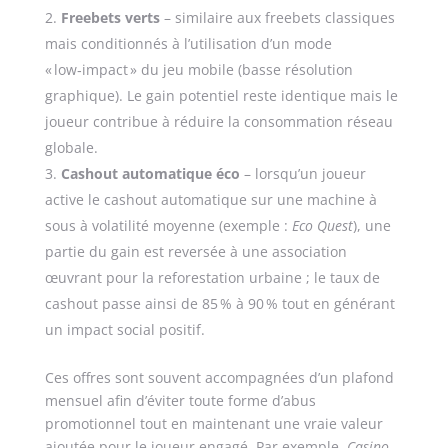
Freebets verts
– similaire aux freebets classiques
mais conditionnés à l’utilisation d’un mode
« low‑impact » du jeu mobile (basse résolution
graphique). Le gain potentiel reste identique mais le
joueur contribue à réduire la consommation réseau
globale.
Cashout automatique éco
– lorsqu’un joueur
active le cashout automatique sur une machine à
sous à volatilité moyenne (exemple :
Eco Quest
), une
partie du gain est reversée à une association
œuvrant pour la reforestation urbaine ; le taux de
cashout passe ainsi de 85 % à 90 % tout en générant
un impact social positif.
Ces offres sont souvent accompagnées d’un plafond
mensuel afin d’éviter toute forme d’abus
promotionnel tout en maintenant une vraie valeur
ajoutée pour le joueur engagé. Par exemple,
Casino