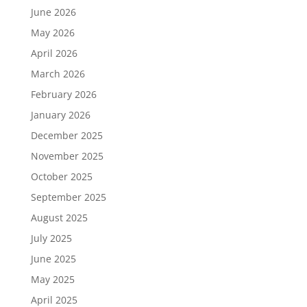
June 2026
May 2026
April 2026
March 2026
February 2026
January 2026
December 2025
November 2025
October 2025
September 2025
August 2025
July 2025
June 2025
May 2025
April 2025