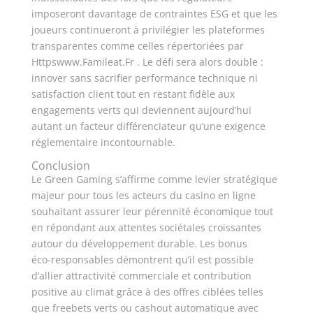
imposeront davantage de contraintes ESG et que les
joueurs continueront à privilégier les plateformes
transparentes comme celles répertoriées par
Httpswww.Famileat.Fr . Le défi sera alors double :
innover sans sacrifier performance technique ni
satisfaction client tout en restant fidèle aux
engagements verts qui deviennent aujourd’hui
autant un facteur différenciateur qu’une exigence
réglementaire incontournable.
Conclusion
Le Green Gaming s’affirme comme levier stratégique
majeur pour tous les acteurs du casino en ligne
souhaitant assurer leur pérennité économique tout
en répondant aux attentes sociétales croissantes
autour du développement durable. Les bonus
éco‑responsables démontrent qu’il est possible
d’allier attractivité commerciale et contribution
positive au climat grâce à des offres ciblées telles
que freebets verts ou cashout automatique avec