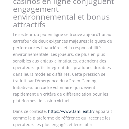
casinos en ligne conjuguent
engagement
environnemental et bonus
attractifs
Le secteur du jeu en ligne se trouve aujourd’hui au
carrefour de deux exigences majeures : la quête de
performances financières et la responsabilité
environnementale. Les joueurs, de plus en plus
sensibles aux enjeux climatiques, attendent des
opérateurs qu’ils intègrent des pratiques durables
dans leurs modèles d’affaires. Cette pression se
traduit par l’émergence du « Green Gaming
Initiative », un cadre volontaire qui devient
rapidement un critère de différenciation pour les
plateformes de casino virtuel.
Dans ce contexte,
https://www.famileat.fr/
apparaît
comme la plateforme de référence qui recense les
opérateurs les plus engagés et leurs offres