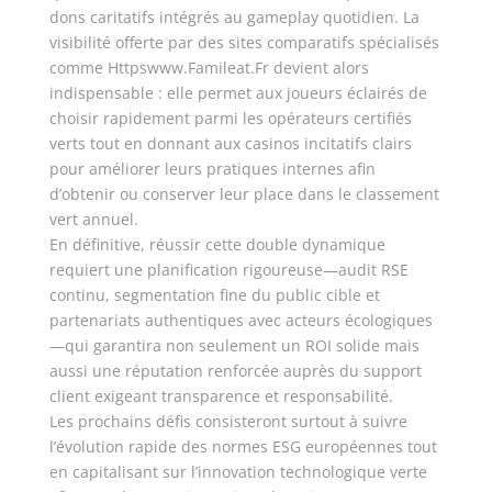
dons caritatifs intégrés au gameplay quotidien. La
visibilité offerte par des sites comparatifs spécialisés
comme Httpswww.Famileat.Fr devient alors
indispensable : elle permet aux joueurs éclairés de
choisir rapidement parmi les opérateurs certifiés
verts tout en donnant aux casinos incitatifs clairs
pour améliorer leurs pratiques internes afin
d’obtenir ou conserver leur place dans le classement
vert annuel.
En définitive, réussir cette double dynamique
requiert une planification rigoureuse—audit RSE
continu, segmentation fine du public cible et
partenariats authentiques avec acteurs écologiques
—qui garantira non seulement un ROI solide mais
aussi une réputation renforcée auprès du support
client exigeant transparence et responsabilité.
Les prochains défis consisteront surtout à suivre
l’évolution rapide des normes ESG européennes tout
en capitalisant sur l’innovation technologique verte