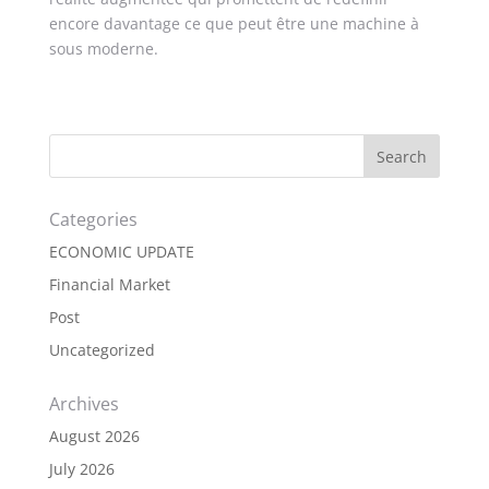
encore davantage ce que peut être une machine à
sous moderne.
Categories
ECONOMIC UPDATE
Financial Market
Post
Uncategorized
Archives
August 2026
July 2026