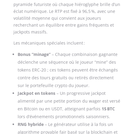
pyramide futuriste où chaque hiéroglyphe brille d’un
éclat numérique. Le RTP est fixé à 96,5 %, avec une
volatilité moyenne qui convient aux joueurs
recherchant un équilibre entre gains fréquents et
jackpots massifs.
Les mécaniques spéciales incluent :
Bonus “minage”
– Chaque combinaison gagnante
déclenche une séquence où le joueur “mine” des
tokens ERC‑20 ; ces tokens peuvent être échangés
contre des tours gratuits ou retirés directement
sur le portefeuille crypto du joueur.
Jackpot en tokens
– Un progressive jackpot
alimenté par une petite portion du wager est versé
en Bitcoin ou en USDT, atteignant parfois
15 BTC
lors d’événements promotionnels saisonniers.
RNG hybride
– Le générateur utilise à la fois un
algorithme provable fair basé sur la blockchain et