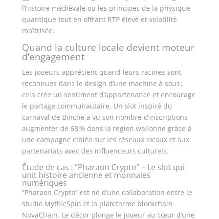
l’histoire médiévale ou les principes de la physique
quantique tout en offrant RTP élevé et volatilité
maîtrisée.
Quand la culture locale devient moteur
d’engagement
Les joueurs apprécient quand leurs racines sont
reconnues dans le design d’une machine à sous ;
cela crée un sentiment d’appartenance et encourage
le partage communautaire. Un slot inspiré du
carnaval de Binche a vu son nombre d’inscriptions
augmenter de 68 % dans la région wallonne grâce à
une campagne ciblée sur les réseaux locaux et aux
partenariats avec des influenceurs culturels.
Étude de cas : “Pharaon Crypto” – Le slot qui
unit histoire ancienne et monnaies
numériques
“Pharaon Crypto” est né d’une collaboration entre le
studio MythicSpin et la plateforme blockchain
NovaChain. Le décor plonge le joueur au cœur d’une