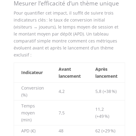
Mesurer l’efficacité d’un thème unique
Pour quantifier cet impact, il suffit de suivre trois
indicateurs clés : le taux de conversion initial
(visiteurs → joueurs), le temps moyen de session et
le montant moyen par dépôt (APD). Un tableau
comparatif simple montre comment ces métriques
évoluent avant et après le lancement d’un thème
exclusif :
Avant
Après
Indicateur
lancement
lancement
Conversion
4,2
5,8 (+38 %)
(%)
Temps
11,2
moyen
7,5
(+49 %)
(min)
APD (€)
48
62 (+29 %)