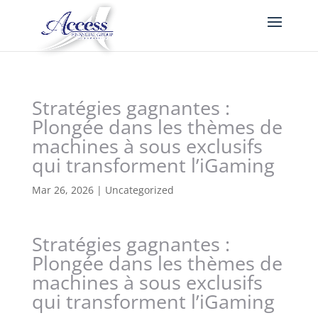
Stratégies gagnantes :
Plongée dans les thèmes de
machines à sous exclusifs
qui transforment l’iGaming
Mar 26, 2026
|
Uncategorized
Stratégies gagnantes :
Plongée dans les thèmes de
machines à sous exclusifs
qui transforment l’iGaming