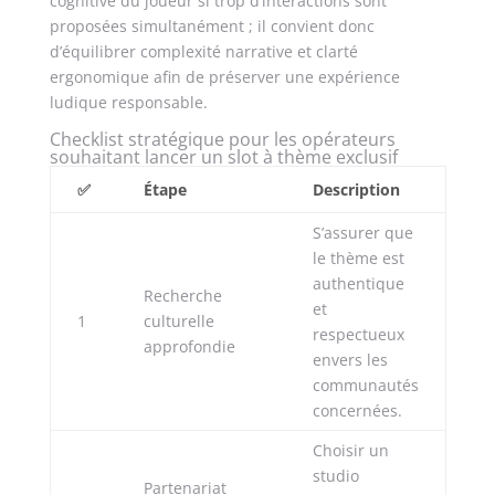
cognitive du joueur si trop d’interactions sont
proposées simultanément ; il convient donc
d’équilibrer complexité narrative et clarté
ergonomique afin de préserver une expérience
ludique responsable.
Checklist stratégique pour les opérateurs
souhaitant lancer un slot à thème exclusif
✅
Étape
Description
S’assurer que
le thème est
authentique
Recherche
et
1
culturelle
respectueux
approfondie
envers les
communautés
concernées.
Choisir un
studio
Partenariat