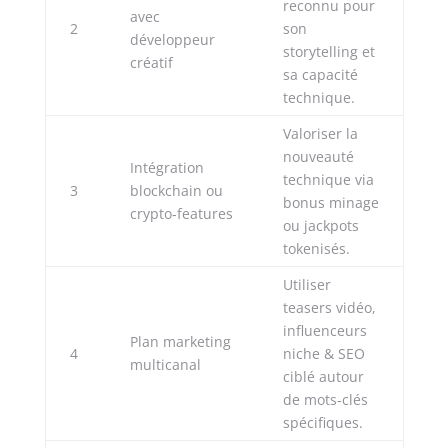
reconnu pour
avec
2
son
développeur
storytelling et
créatif
sa capacité
technique.
Valoriser la
nouveauté
Intégration
technique via
3
blockchain ou
bonus minage
crypto‑features
ou jackpots
tokenisés.
Utiliser
teasers vidéo,
influenceurs
Plan marketing
4
niche & SEO
multicanal
ciblé autour
de mots‑clés
spécifiques.