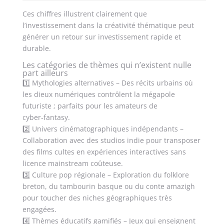
Ces chiffres illustrent clairement que
l’investissement dans la créativité thématique peut
générer un retour sur investissement rapide et
durable.
Les catégories de thèmes qui n’existent nulle
part ailleurs
1️⃣ Mythologies alternatives – Des récits urbains où
les dieux numériques contrôlent la mégapole
futuriste ; parfaits pour les amateurs de
cyber‑fantasy.
2️⃣ Univers cinématographiques indépendants –
Collaboration avec des studios indie pour transposer
des films cultes en expériences interactives sans
licence mainstream coûteuse.
3️⃣ Culture pop régionale – Exploration du folklore
breton, du tambourin basque ou du conte amazigh
pour toucher des niches géographiques très
engagées.
4️⃣ Thèmes éducatifs gamifiés – Jeux qui enseignent