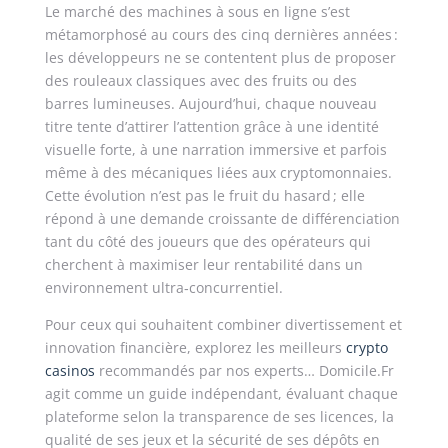
Le marché des machines à sous en ligne s’est
métamorphosé au cours des cinq dernières années :
les développeurs ne se contentent plus de proposer
des rouleaux classiques avec des fruits ou des
barres lumineuses. Aujourd’hui, chaque nouveau
titre tente d’attirer l’attention grâce à une identité
visuelle forte, à une narration immersive et parfois
même à des mécaniques liées aux cryptomonnaies.
Cette évolution n’est pas le fruit du hasard ; elle
répond à une demande croissante de différenciation
tant du côté des joueurs que des opérateurs qui
cherchent à maximiser leur rentabilité dans un
environnement ultra‑concurrentiel.
Pour ceux qui souhaitent combiner divertissement et
innovation financière, explorez les meilleurs
crypto
casinos
recommandés par nos experts… Domicile.Fr
agit comme un guide indépendant, évaluant chaque
plateforme selon la transparence de ses licences, la
qualité de ses jeux et la sécurité de ses dépôts en