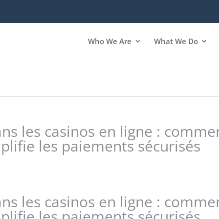
Who We Are
What We Do
ans les casinos en ligne : comme
plifie les paiements sécurisés
ans les casinos en ligne : comme
plifie les paiements sécurisés