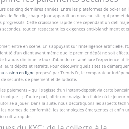
urs des cinq dernières années. Entre les plateformes de poker en l
tables de Betclic, chaque jour apparaît un nouveau site qui promet d
 progressifs. Cette croissance rapide crée cependant un défi maje
 secondes, tout en respectant les exigences anti‑blanchiment et e
er) entre en scène. En s’appuyant sur l’intelligence artificielle, l’
identité d’un client avant même que le premier dépôt ne soit effect
e de fraude, diminue le taux d’abandon et améliore l’expérience util
nt leurs dépôts et retraits. Pour découvrir quels sites se démarque
u casino en ligne
proposé par Trends.Fr, le comparateur indépen
 de sécurité, de paiement et de ludicité.
 les paiements – qu’il s’agisse d’un instant‑deposit via carte bancai
ctronique – ; d’autre part, offrir une navigation fluide où le joueur 
utorisé à jouer. Dans la suite, nous décortiquons les aspects tech
 les normes de conformité, les technologies émergentes et enfin u
ion ultra‑rapide.
es du KYC : de la collecte à la