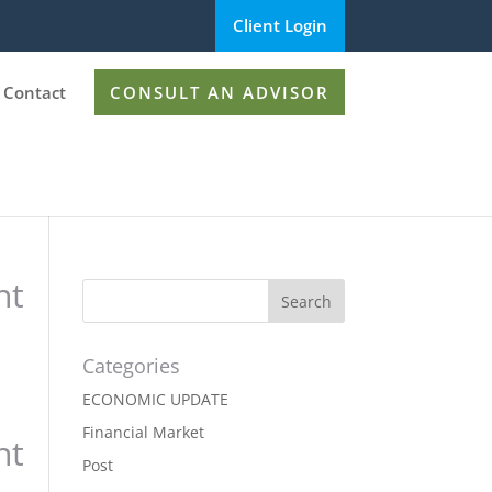
Client Login
Contact
CONSULT AN ADVISOR
nt
Categories
ECONOMIC UPDATE
Financial Market
nt
Post