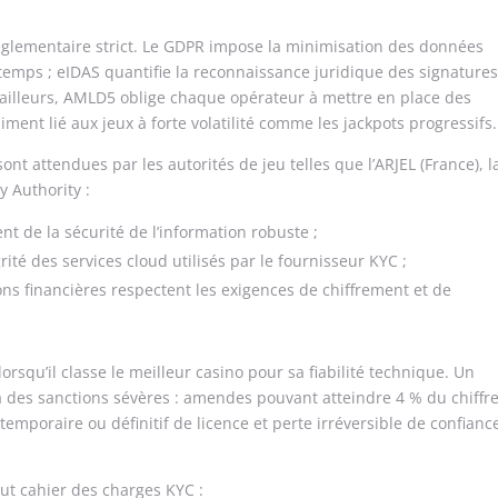
églementaire strict. Le GDPR impose la minimisation des données
e temps ; eIDAS quantifie la reconnaissance juridique des signature
ar ailleurs, AMLD5 oblige chaque opérateur à mettre en place des
ment lié aux jeux à forte volatilité comme les jackpots progressifs.
sont attendues par les autorités de jeu telles que l’ARJEL (France), l
 Authority :
 de la sécurité de l’information robuste ;
égrité des services cloud utilisés par le fournisseur KYC ;
ons financières respectent les exigences de chiffrement et de
lorsqu’il classe le meilleur casino pour sa fiabilité technique. Un
à des sanctions sévères : amendes pouvant atteindre 4 % du chiffr
 temporaire ou définitif de licence et perte irréversible de confianc
out cahier des charges KYC :