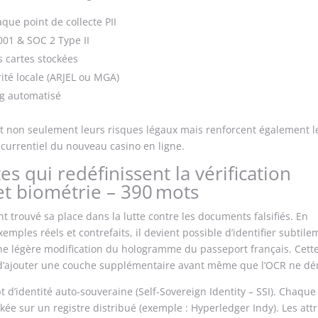
que point de collecte PII
001 & SOC 2 Type II
s cartes stockées
rité locale (ARJEL ou MGA)
g automatisé
nt non seulement leurs risques légaux mais renforcent également l
ncurrentiel du nouveau casino en ligne.
s qui redéfinissent la vérification
n et biométrie – 390 mots
nt trouvé sa place dans la lutte contre les documents falsifiés. En
mples réels et contrefaits, il devient possible d’identifier subtile
 une légère modification du hologramme du passeport français. Cett
d’ajouter une couche supplémentaire avant même que l’OCR ne dé
 d’identité auto‑souveraine (Self‑Sovereign Identity – SSI). Chaque
ée sur un registre distribué (exemple : Hyperledger Indy). Les attr