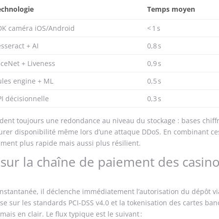
echnologie
Temps moyen
DK caméra iOS/Android
< 1 s
sseract + AI
0,8 s
aceNet + Liveness
0,9 s
ules engine + ML
0,5 s
I décisionnelle
0,3 s
dent toujours une redondance au niveau du stockage : bases chiff
surer disponibilité même lors d’une attaque DDoS. En combinant ce
ment plus rapide mais aussi plus résilient.
 sur la chaîne de paiement des casin
instantanée, il déclenche immédiatement l’autorisation du dépôt vi
se sur les standards PCI‑DSS v4.0 et la tokenisation des cartes ban
ais en clair. Le flux typique est le suivant :