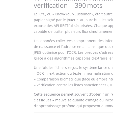
vérification – 390 mots
Le KYC, ou « Know‑Your‑Customer », était autref
papier signé par le joueur. Aujourd’hui, les s
expose des API RESTful sécurisées. Chaque app
capable de traiter plusieurs flux simultanémen
Les données collectées comprennent des inform
de naissance et l’adresse email, ainsi que des
JPEG optimisé pour l’OCR. Les preuves d’adress
grâce à des algorithmes capables d’extraire le
Une fois les fichiers reçus, le système lance u
– OCR → extraction du texte → normalisation
– Comparaison biométrique (face ou empreinte
– Vérification contre les listes sanctionnées (O
Cette séquence permet souvent d’obtenir un rés
classiques – mauvaise qualité d’image ou inc
d’apprentissage profond qui proposent automat