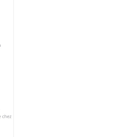
s
a
e
e chez