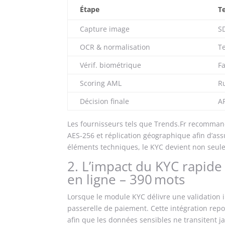
Étape
T
Capture image
S
OCR & normalisation
Te
Vérif. biométrique
F
Scoring AML
R
Décision finale
AP
Les fournisseurs tels que Trends.Fr recomman
AES‑256 et réplication géographique afin d’as
éléments techniques, le KYC devient non seule
2. L’impact du KYC rapide
en ligne – 390 mots
Lorsque le module KYC délivre une validation 
passerelle de paiement. Cette intégration repo
afin que les données sensibles ne transitent jam